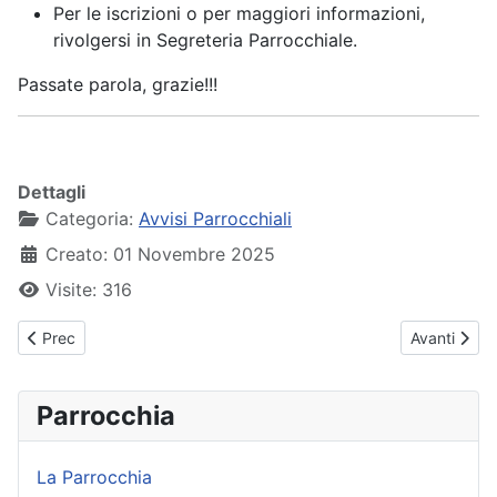
Per le iscrizioni o per maggiori informazioni,
rivolgersi in Segreteria Parrocchiale.
Passate parola, grazie!!!
Dettagli
Categoria:
Avvisi Parrocchiali
Creato: 01 Novembre 2025
Visite: 316
Articolo precedente: Avvisi Parrocchiali - 09 novembre 2025
Articolo suc
Prec
Avanti
Parrocchia
La Parrocchia