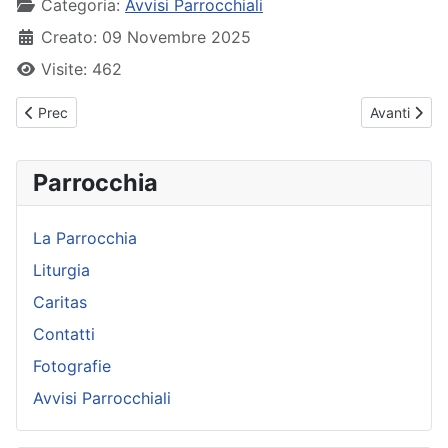
Categoria:
Avvisi Parrocchiali
Creato: 09 Novembre 2025
Visite: 462
Articolo precedente: Avvisi Parrocchiali - 30 novembre 2025
Articolo su
Prec
Avanti
Parrocchia
La Parrocchia
Liturgia
Caritas
Contatti
Fotografie
Avvisi Parrocchiali