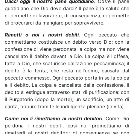
Dacci oggi il nostro pane quotidiano
. Cos'è il pane
quotidiano che Dio deve darci? Il pane è la salute che
ci permette di lavorare e, di conseguenza, ci permette
di procurarci da mangiare per sopravvivere.
Rimetti o noi i nostri debiti
. Ogni peccato che
commettiamo costituisce un debito verso Dio; con la
confessione ci viene perdonata la colpa ma non viene
cancellato il debito davanti a Dio. La colpa è l'offesa,
fatta a Dio, che scaturisce dall'azione peccaminosa; il
debito è la ferita, che resta nell'uomo, causata dal
peccato commesso. Ogni peccato porta in se la colpa
e il debito. La colpa è cancellata dalla confessione, il
debito si estingue attraverso stati di purificazione: con
il Purgatorio (dopo la morte); un sacrificio, un atto di
carità, oppure tramite le indulgenza plenarie (in vita).
Come noi li rimettiamo ai nostri debitori
. Come Dio
perdona i nostri debiti, così noi promettiamo di
rimetterli ai nostri debitori; di conseguenza se non