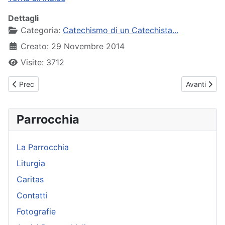
Dettagli
Categoria:
Catechismo di un Catechista...
Creato: 29 Novembre 2014
Visite: 3712
Articolo precedente: 06 - Il segno della croce
Articolo suc
Prec
Avanti
Parrocchia
La Parrocchia
Liturgia
Caritas
Contatti
Fotografie