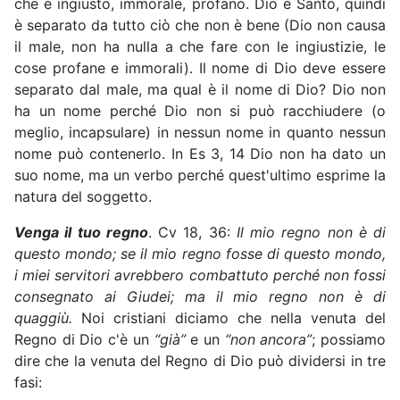
che è ingiusto, immorale, profano. Dio è Santo, quindi
è separato da tutto ciò che non è bene (Dio non causa
il male, non ha nulla a che fare con le ingiustizie, le
cose profane e immorali). Il nome di Dio deve essere
separato dal male, ma qual è il nome di Dio? Dio non
ha un nome perché Dio non si può racchiudere (o
meglio, incapsulare) in nessun nome in quanto nessun
nome può contenerlo. In Es 3, 14 Dio non ha dato un
suo nome, ma un verbo perché quest'ultimo esprime la
natura del soggetto.
Venga il tuo regno
. Cv 18, 36:
Il mio regno non è di
questo mondo; se il mio regno fosse di questo mondo,
i miei servitori avrebbero combattuto perché non fossi
consegnato ai Giudei; ma il mio regno non è di
quaggiù.
Noi cristiani diciamo che nella venuta del
Regno di Dio c'è un
“già”
e un
“non ancora”
; possiamo
dire che la venuta del Regno di Dio può dividersi in tre
fasi: