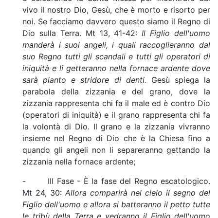
vivo il nostro Dio, Gesù, che è morto e risorto per
noi. Se facciamo davvero questo siamo il Regno di
Dio sulla Terra. Mt 13, 41-42:
Il Figlio dell'uomo
manderà i suoi angeli, i quali raccoglieranno dal
suo Regno tutti gli scandali e tutti gli operatori di
iniquità e li getteranno nella fornace ardente dove
sarà pianto e stridore di denti
. Gesù spiega la
parabola della zizzania e del grano, dove la
zizzania rappresenta chi fa il male ed è contro Dio
(operatori di iniquità) e il grano rappresenta chi fa
la volontà di Dio. Il grano e la zizzania vivranno
insieme nel Regno di Dio che è la Chiesa fino a
quando gli angeli non li separeranno gettando la
zizzania nella fornace ardente;
- III Fase - È la fase del Regno escatologico.
Mt 24, 30:
Allora comparirà nel cielo il segno del
Figlio dell'uomo e allora si batteranno il petto tutte
le tribù della Terra e vedranno il Figlio dell'uomo