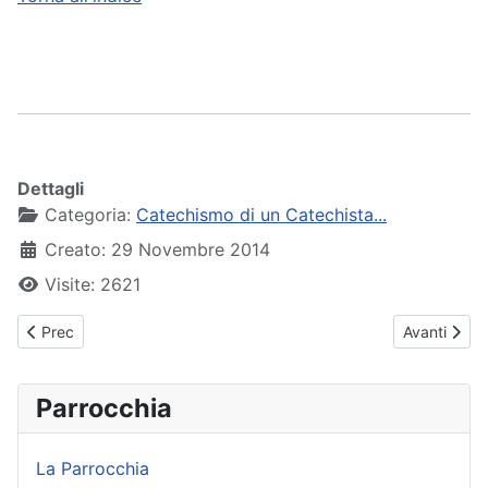
Dettagli
Categoria:
Catechismo di un Catechista...
Creato: 29 Novembre 2014
Visite: 2621
Articolo precedente: 09 - I Privilegi di Maria
Articolo suc
Prec
Avanti
Parrocchia
La Parrocchia