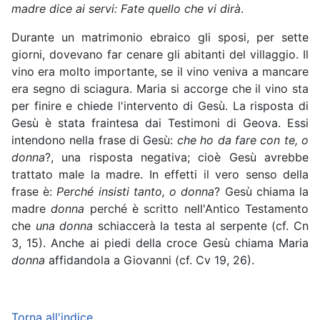
madre dice ai servi: Fate quello che vi dirà
.
Durante un matrimonio ebraico gli sposi, per sette
giorni, dovevano far cenare gli abitanti del villaggio. Il
vino era molto importante, se il vino veniva a mancare
era segno di sciagura. Maria si accorge che il vino sta
per finire e chiede l'intervento di Gesù. La risposta di
Gesù è stata fraintesa dai Testimoni di Geova. Essi
intendono nella frase di Gesù:
che ho da fare con te, o
donna
?, una risposta negativa; cioè Gesù avrebbe
trattato male la madre. In effetti il vero senso della
frase è:
Perché insisti tanto, o donna
? Gesù chiama la
madre
donna
perché è scritto nell'Antico Testamento
che
una donna
schiaccerà la testa al serpente (cf. Cn
3, 15). Anche ai piedi della croce Gesù chiama Maria
donna
affidandola a Giovanni (cf. Cv 19, 26).
Torna all'indice