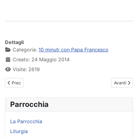
Dettagli
Categoria:
10 minuti con Papa Francesco
Creato: 24 Maggio 2014
Visite: 2619
Articolo precedente: Papa Francesco - Udienza Generale - 13-1
Articolo su
Prec
Avanti
Parrocchia
La Parrocchia
Liturgia