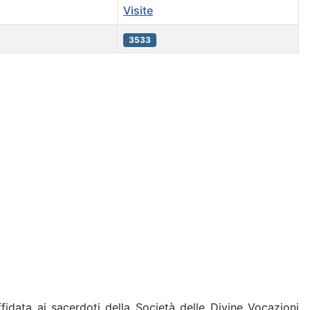
Visite
3533
fidata ai sacerdoti della Società delle Divine Vocazioni