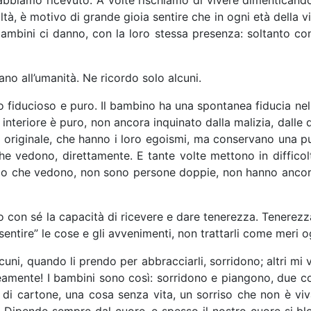
e abbiamo ricevuto. A volte rischiamo di vivere dimenticand
tà, è motivo di grande gioia sentire che in ogni età della vi
bambini ci danno, con la loro stessa presenza: soltanto co
no all’umanità. Ne ricordo solo alcuni.
o fiducioso e puro. Il bambino ha una spontanea fiducia ne
nteriore è puro, non ancora inquinato dalla malizia, dalle d
 originale, che hanno i loro egoismi, ma conservano una pu
e vedono, direttamente. E tante volte mettono in difficolt
llo che vedono, non sono persone doppie, non hanno ancora
ano con sé la capacità di ricevere e dare tenerezza. Tenerez
sentire” le cose e gli avvenimenti, non trattarli come meri 
lcuni, quando li prendo per abbracciarli, sorridono; altri mi
amente! I bambini sono così: sorridono e piangono, due co
 di cartone, una cosa senza vita, un sorriso che non è vivac