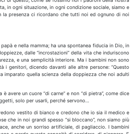
oci di questo, come se fossimo noi i padroni della nostra
ta, in ogni situazione, in ogni condizione sociale, siamo e
n la presenza ci ricordano che tutti noi ed ognuno di noi
l papà e nella mamma; ha una spontanea fiducia in Dio, in
oppiezze, dalle “incrostazioni” della vita che induriscono
rezza, e una semplicità interiore. Ma i bambini non sono
à i genitori, dicendo davanti alle altre persone: “Questo
 imparato quella scienza della doppiezza che noi adulti
za è avere un cuore “di carne” e non “di pietra”, come dice
oggetti, solo per usarli, perché servono…
 vedono vestito di bianco e credono che io sia il medico e
se che in noi grandi spesso “si bloccano”, non siamo più
e, anche un sorriso artificiale, di pagliaccio. I bambini