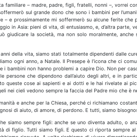
a familiare – madre, padre, figli, fratelli, nonni –, vorrei 
soffermerò sul grande dono che sono i bambini per l’uman
ere – e prossimamente mi soffermerò su alcune ferite che p
ggio in Asia: pieni di vita, di entusiasmo, e, d’altra parte,
può giudicare la società, ma non solo moralmente, anche 
anni della vita, siamo stati totalmente dipendenti dalle cure 
liamo ogni anno, a Natale. Il Presepe è l’icona che ci comu
i, e i bambini non hanno problemi a capire Dio. Non per caso
e le persone che dipendono dall’aiuto degli altri, e in par
to queste cose ai sapienti e ai dotti e le hai rivelate ai p
geli nei cieli vedono sempre la faccia del Padre mio che è nei
’umanità e anche per la Chiesa, perché ci richiamano costan
ognosi di aiuto, di amore, di perdono. E tutti, siamo bisogno
o che siamo sempre figli: anche se uno diventa adulto, o a
ità di figlio. Tutti siamo figli. E questo ci riporta sempre