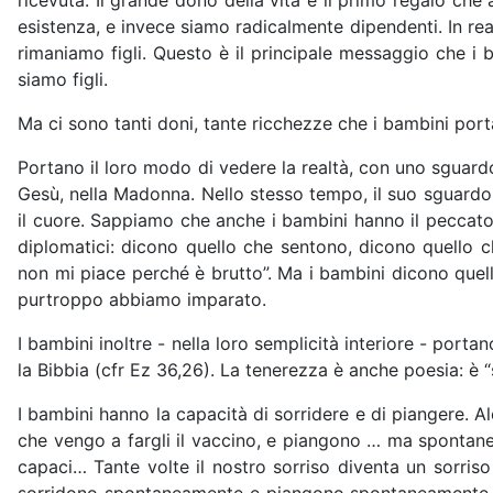
ricevuta. Il grande dono della vita è il primo regalo ch
esistenza, e invece siamo radicalmente dipendenti. In real
rimaniamo figli. Questo è il principale messaggio che i 
siamo figli.
Ma ci sono tanti doni, tante ricchezze che i bambini porta
Portano il loro modo di vedere la realtà, con uno sguard
Gesù, nella Madonna. Nello stesso tempo, il suo sguardo i
il cuore. Sappiamo che anche i bambini hanno il peccato
diplomatici: dicono quello che sentono, dicono quello ch
non mi piace perché è brutto”. Ma i bambini dicono que
purtroppo abbiamo imparato.
I bambini inoltre - nella loro semplicità interiore - port
la Bibbia (cfr Ez 36,26). La tenerezza è anche poesia: è “
I bambini hanno la capacità di sorridere e di piangere. A
che vengo a fargli il vaccino, e piangono … ma spontane
capaci… Tante volte il nostro sorriso diventa un sorriso