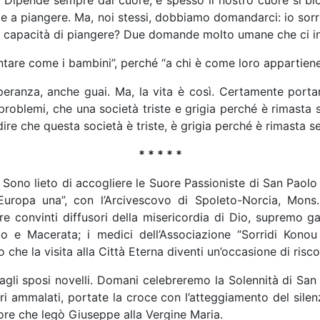
pende sempre dal cuore, e spesso il nostro cuore si bloc
e e a piangere. Ma, noi stessi, dobbiamo domandarci: io so
 la capacità di piangere? Due domande molto umane che ci i
ventare come i bambini”, perché “a chi è come loro appartiene
a, speranza, anche guai. Ma, la vita è così. Certamente po
roblemi, che una società triste e grigia perché è rimasta s
ire che questa società è triste, è grigia perché è rimasta 
* * * * *
a. Sono lieto di accogliere le Suore Passioniste di San Paol
Europa una”, con l’Arcivescovo di Spoleto-Norcia, Mons
e convinti diffusori della misericordia di Dio, supremo ga
 e Macerata; i medici dell’Associazione “Sorridi Konou Afr
e la visita alla Città Eterna diventi un’occasione di riscop
 agli sposi novelli. Domani celebreremo la Solennità di San
i ammalati, portate la croce con l’atteggiamento del silenz
more che legò Giuseppe alla Vergine Maria.