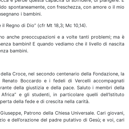
ca e perde questa capacità di sorridere, di piangere. E
rrido spontaneamente, con freschezza, con amore o il mio
nsegnano i bambini.
 il Regno di Dio” (cfr Mt 18,3; Mc 10,14).
rtano anche preoccupazioni e a volte tanti problemi; ma è
enza bambini! E quando vediamo che il livello di nascita
senza bambini.
o della Croce, nel secondo centenario della Fondazione, la
. Renato Boccardo e i fedeli di Vercelli accompagnati
rante della giustizia e della pace. Saluto i membri della
ica” e gli studenti, in particolare quelli dell’Istituto
erta della fede e di crescita nella carità.
 Giuseppe, Patrono della Chiesa Universale. Cari giovani,
io e dell’orazione del padre putativo di Gesù; e voi, cari