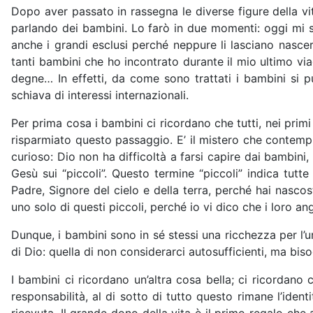
Dopo aver passato in rassegna le diverse figure della vit
parlando dei bambini. Lo farò in due momenti: oggi mi 
anche i grandi esclusi perché neppure li lasciano nasc
tanti bambini che ho incontrato durante il mio ultimo via
degne… In effetti, da come sono trattati i bambini si 
schiava di interessi internazionali.
Per prima cosa i bambini ci ricordano che tutti, nei primi 
risparmiato questo passaggio. E’ il mistero che contemp
curioso: Dio non ha difficoltà a farsi capire dai bambin
Gesù sui “piccoli”. Questo termine “piccoli” indica tutt
Padre, Signore del cielo e della terra, perché hai nascos
uno solo di questi piccoli, perché io vi dico che i loro an
Dunque, i bambini sono in sé stessi una ricchezza per l
di Dio: quella di non considerarci autosufficienti, ma bis
I bambini ci ricordano un’altra cosa bella; ci ricordan
responsabilità, al di sotto di tutto questo rimane l’ident