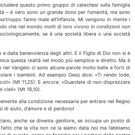
concludere questo primo gruppo di catechesi sulla famiglia
ità – è vero sono un grande dono per l’umanità, ma sono
urtroppo fanno male all’infanzia. Mi vengono in mente i
 vedo che nel mondo molti di loro vivono in condizioni non
sociologicamente, se è una società libera o una società
e dalla benevolenza degli altri. E il Figlio di Dio non si è
nica questa realtà nel modo più semplice e diretto. Ma è
 nel Vangelo ci sono alcune parole molto belle e forti di
ticolare i bambini. Ad esempio Gesù dice: «Ti rendo lode,
iccoli» (Mt 11,25). E ancora: «Guardate di non disprezzare
 cieli» (Mt 18,10).
temente alla condizione necessaria per entrare nel Regno
si di aiuto, d’amore e di perdono!
nziano, anche se diventa genitore, se occupa un posto di
 al fatto che la vita non ce la siamo data noi ma l’abbiamo