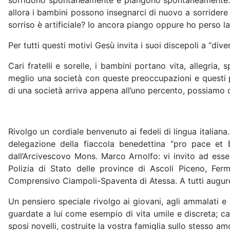
sorridono spontaneamente e piangono spontaneamente. Di
allora i bambini possono insegnarci di nuovo a sorrider
sorriso è artificiale? Io ancora piango oppure ho perso
Per tutti questi motivi Gesù invita i suoi discepoli a “di
Cari fratelli e sorelle, i bambini portano vita, allegri
meglio una società con queste preoccupazioni e questi p
di una società arriva appena all’uno percento, possiamo d
Rivolgo un cordiale benvenuto ai fedeli di lingua italian
delegazione della fiaccola benedettina “pro pace et 
dall’Arcivescovo Mons. Marco Arnolfo: vi invito ad esser
Polizia di Stato delle province di Ascoli Piceno, Fermo
Comprensivo Ciampoli-Spaventa di Atessa. A tutti auguro ch
Un pensiero speciale rivolgo ai giovani, agli ammalati e
guardate a lui come esempio di vita umile e discreta; car
sposi novelli, costruite la vostra famiglia sullo stesso a