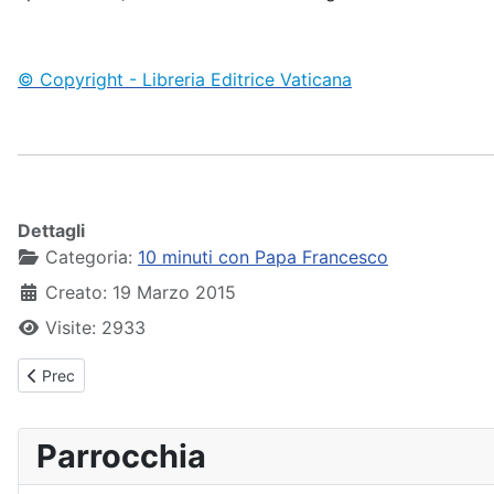
© Copyright - Libreria Editrice Vaticana
Dettagli
Categoria:
10 minuti con Papa Francesco
Creato: 19 Marzo 2015
Visite: 2933
Articolo precedente: Papa Francesco - Udienza Generale - 18-0
Prec
Parrocchia