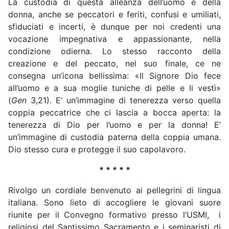
La custodia di questa alleanza dell’uomo e della
donna, anche se peccatori e feriti, confusi e umiliati,
sfiduciati e incerti, è dunque per noi credenti una
vocazione impegnativa e appassionante, nella
condizione odierna. Lo stesso racconto della
creazione e del peccato, nel suo finale, ce ne
consegna un’icona bellissima: «Il Signore Dio fece
all’uomo e a sua moglie tuniche di pelle e li vestì»
(
Gen
3,21). E’ un’immagine di tenerezza verso quella
coppia peccatrice che ci lascia a bocca aperta: la
tenerezza di Dio per l’uomo e per la donna! E’
un’immagine di custodia paterna della coppia umana.
Dio stesso cura e protegge il suo capolavoro.
* * * * *
Rivolgo un cordiale benvenuto ai pellegrini di lingua
italiana. Sono lieto di accogliere le giovani suore
riunite per il Convegno formativo presso l’USMI, i
religiosi del Santissimo Sacramento e i seminaristi di