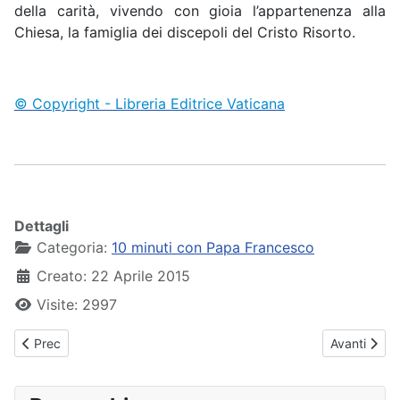
della carità, vivendo con gioia l’appartenenza alla
Chiesa, la famiglia dei discepoli del Cristo Risorto.
© Copyright - Libreria Editrice Vaticana
Dettagli
Categoria:
10 minuti con Papa Francesco
Creato: 22 Aprile 2015
Visite: 2997
Articolo precedente: Papa Francesco - Udienza Generale - 22-0
Articolo su
Prec
Avanti