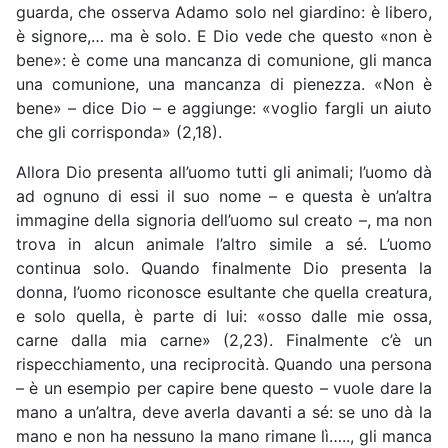
guarda, che osserva Adamo solo nel giardino: è libero,
è signore,… ma è solo. E Dio vede che questo «non è
bene»: è come una mancanza di comunione, gli manca
una comunione, una mancanza di pienezza. «Non è
bene» – dice Dio – e aggiunge: «voglio fargli un aiuto
che gli corrisponda» (2,18).
Allora Dio presenta all’uomo tutti gli animali; l’uomo dà
ad ognuno di essi il suo nome – e questa è un’altra
immagine della signoria dell’uomo sul creato –, ma non
trova in alcun animale l’altro simile a sé. L’uomo
continua solo. Quando finalmente Dio presenta la
donna, l’uomo riconosce esultante che quella creatura,
e solo quella, è parte di lui: «osso dalle mie ossa,
carne dalla mia carne» (2,23). Finalmente c’è un
rispecchiamento, una reciprocità. Quando una persona
– è un esempio per capire bene questo – vuole dare la
mano a un’altra, deve averla davanti a sé: se uno dà la
mano e non ha nessuno la mano rimane lì….., gli manca