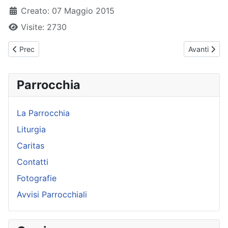
Creato: 07 Maggio 2015
Visite: 2730
Articolo precedente: Papa Francesco - Udienza Generale - 05-1
Articolo su
Prec
Avanti
Parrocchia
La Parrocchia
Liturgia
Caritas
Contatti
Fotografie
Avvisi Parrocchiali