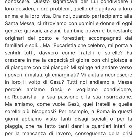
conoscere. Questo significava per Lui condividere i
loro desideri, i loro problemi, quello che agitava la loro
anima e la loro vita. Ora noi, quando partecipiamo alla
Santa Messa, ci ritroviamo con uomini e donne di ogni
genere: giovani, anziani, bambini; poveri e benestanti;
originari del posto e forestieri; accompagnati dai
familiari e soli… Ma l’Eucaristia che celebro, mi porta a
sentirli tutti, davvero come fratelli e sorelle? Fa
crescere in me la capacità di gioire con chi gioisce e
di piangere con chi piange? Mi spinge ad andare verso
i poveri, i malati, gli emarginati? Mi aiuta a riconoscere
in loro il volto di Gesù? Tutti noi andiamo a Messa
perché amiamo Gesù e vogliamo condividere,
nell’Eucaristia, la sua passione e la sua risurrezione.
Ma amiamo, come vuole Gesù, quei fratelli e quelle
sorelle più bisognosi? Per esempio, a Roma in questi
giorni abbiamo visto tanti disagi sociali o per la
piaggia, che ha fatto tanti danni a quartieri interi, o
per la mancanza di lavoro, conseguenza della crisi