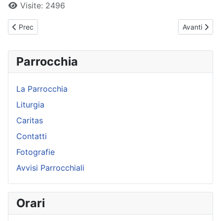
Visite: 2496
Articolo precedente: Papa Francesco - Udienza Generale - 11-1
Articolo su
Prec
Avanti
Parrocchia
La Parrocchia
Liturgia
Caritas
Contatti
Fotografie
Avvisi Parrocchiali
Orari