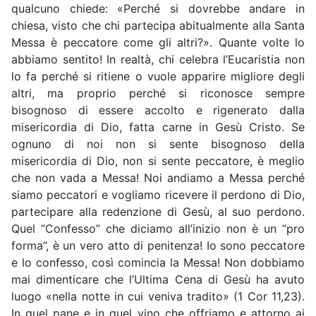
qualcuno chiede: «Perché si dovrebbe andare in
chiesa, visto che chi partecipa abitualmente alla Santa
Messa è peccatore come gli altri?». Quante volte lo
abbiamo sentito! In realtà, chi celebra l’Eucaristia non
lo fa perché si ritiene o vuole apparire migliore degli
altri, ma proprio perché si riconosce sempre
bisognoso di essere accolto e rigenerato dalla
misericordia di Dio, fatta carne in Gesù Cristo. Se
ognuno di noi non si sente bisognoso della
misericordia di Dio, non si sente peccatore, è meglio
che non vada a Messa! Noi andiamo a Messa perché
siamo peccatori e vogliamo ricevere il perdono di Dio,
partecipare alla redenzione di Gesù, al suo perdono.
Quel “Confesso” che diciamo all’inizio non è un “pro
forma”, è un vero atto di penitenza! Io sono peccatore
e lo confesso, così comincia la Messa! Non dobbiamo
mai dimenticare che l’Ultima Cena di Gesù ha avuto
luogo «nella notte in cui veniva tradito» (1 Cor 11,23).
In quel pane e in quel vino che offriamo e attorno ai