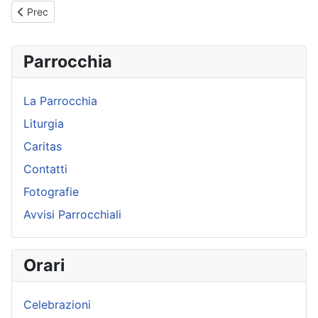
Articolo precedente: Papa Francesco - Udienza Giubilare - 22-1
Prec
Parrocchia
La Parrocchia
Liturgia
Caritas
Contatti
Fotografie
Avvisi Parrocchiali
Orari
Celebrazioni