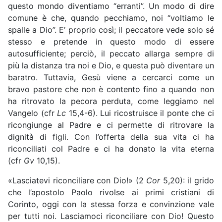
questo mondo diventiamo “erranti”. Un modo di dire
comune è che, quando pecchiamo, noi “voltiamo le
spalle a Dio”. E’ proprio così; il peccatore vede solo sé
stesso e pretende in questo modo di essere
autosufficiente; perciò, il peccato allarga sempre di
più la distanza tra noi e Dio, e questa può diventare un
baratro. Tuttavia, Gesù viene a cercarci come un
bravo pastore che non è contento fino a quando non
ha ritrovato la pecora perduta, come leggiamo nel
Vangelo (cfr
Lc
15,4-6). Lui ricostruisce il ponte che ci
ricongiunge al Padre e ci permette di ritrovare la
dignità di figli. Con l’offerta della sua vita ci ha
riconciliati col Padre e ci ha donato la vita eterna
(cfr
Gv
10,15).
«Lasciatevi riconciliare con Dio!» (2
Cor
5,20): il grido
che l’apostolo Paolo rivolse ai primi cristiani di
Corinto, oggi con la stessa forza e convinzione vale
per tutti noi. Lasciamoci riconciliare con Dio! Questo