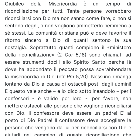
Giubileo della Misericordia è un tempo di
riconciliazione per tutti. Tante persone vorrebbero
riconciliarsi con Dio ma non sanno come fare, o non si
sentono degni, o non vogliono ammetterlo nemmeno a
sé stessi. La comunità cristiana può e deve favorire il
ritorno sincero a Dio di quanti sentono la sua
nostalgia. Soprattutto quanti compiono il «ministero
della riconciliazione» (2
Cor
5,18) sono chiamati ad
essere strumenti docili allo Spirito Santo perché là
dove ha abbondato il peccato possa sovrabbondare
la misericordia di Dio (cfr
Rm
5,20). Nessuno rimanga
lontano da Dio a causa di ostacoli posti dagli uomini!
E questo vale anche – e lo dico sottolineandolo – per i
confessori - è valido per loro -: per favore, non
mettere ostacoli alle persone che vogliono riconciliarsi
con Dio. Il confessore deve essere un padre! E’ al
posto di Dio Padre! Il confessore deve accogliere le
persone che vengono da lui per riconciliarsi con Dio e
aiutarli nel cammino di questa riconciliazione che