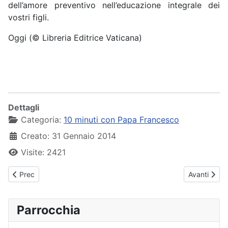
dell’amore preventivo nell’educazione integrale dei
vostri figli.
Oggi (© Libreria Editrice Vaticana)
Dettagli
Categoria:
10 minuti con Papa Francesco
Creato: 31 Gennaio 2014
Visite: 2421
Articolo precedente: Papa Francesco - Udienza Generale - 28-1
Articolo su
Prec
Avanti
Parrocchia