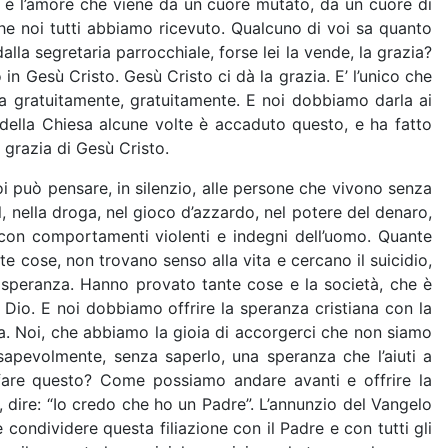
sto è l’amore che viene da un cuore mutato, da un cuore di
che noi tutti abbiamo ricevuto. Qualcuno di voi sa quanto
a segretaria parrocchiale, forse lei la vende, la grazia?
n Gesù Cristo. Gesù Cristo ci dà la grazia. E’ l’unico che
azia gratuitamente, gratuitamente. E noi dobbiamo darla ai
ia della Chiesa alcune volte è accaduto questo, e ha fatto
 grazia di Gesù Cristo.
i può pensare, in silenzio, alle persone che vivono senza
, nella droga, nel gioco d’azzardo, nel potere del denaro,
a con comportamenti violenti e indegni dell’uomo. Quante
e cose, non trovano senso alla vita e cercano il suicidio,
 speranza. Hanno provato tante cose e la società, che è
Dio. E noi dobbiamo offrire la speranza cristiana con la
nza. Noi, che abbiamo la gioia di accorgerci che non siamo
sapevolmente, senza saperlo, una speranza che l’aiuti a
fare questo? Come possiamo andare avanti e offrire la
 dire: “Io credo che ho un Padre”. L’annunzio del Vangelo
condividere questa filiazione con il Padre e con tutti gli