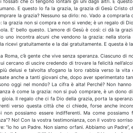
i fossati che ci tengono lontani gli uni dagli altri. E que
umano. E questo lo fa la grazia, la grazia di Gesù Cristo 
prare la grazia? Nessuno sa dirlo: no. Vado a comprarla dall
 la grazia non si compra e non si vende; è un regalo di Dio i
amola. E’ bello questo. L’amore di Gesù è così: ci dà la gr
uando uno incontra alcuni che vendono la grazia: nella stor
a ricevi gratuitamente e la dai gratuitamente. E questa è la
i, a Roma, c’è gente che vive senza speranza. Ciascuno di no
 cercano di uscire credendo di trovare la felicità nell’alcol
più delusi e talvolta sfogano la loro rabbia verso la vit
nsate anche a tanti giovani che, dopo aver sperimentato tant
i sono oggi nel mondo? La cifra è alta! Perché? Non hanno
ranza è come la grazia: non si può comprare, è un dono di 
a gioia. Il regalo che ci fa Dio della grazia, porta la spera
enti verso questa città che ci chiede, forse anche incon
Noi non possiamo essere indifferenti. Ma come possiamo 
za”? No! Con la vostra testimonianza, con il vostro sorriso,
e: “Io ho un Padre. Non siamo orfani. Abbiamo un Padre”, e 