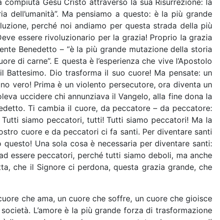
a compiuta Gesù Cristo attraverso la sua Risurrezione: la
ria dell’umanità”. Ma pensiamo a questo: è la più grande
voluzione, perché noi andiamo per questa strada della più
eve essere rivoluzionario per la grazia! Proprio la grazia
mente Benedetto – “è la più grande mutazione della storia
cuore di carne”. E questa è l’esperienza che vive l’Apostolo
il Battesimo. Dio trasforma il suo cuore! Ma pensate: un
tiano vero! Prima è un violento persecutore, ora diventa un
leva uccidere chi annunziava il Vangelo, alla fine dona la
edetto. Ti cambia il cuore, da peccatore – da peccatore:
Tutti siamo peccatori, tutti! Tutti siamo peccatori! Ma la
ostro cuore e da peccatori ci fa santi. Per diventare santi
o questo! Una sola cosa è necessaria per diventare santi:
 ad essere peccatori, perché tutti siamo deboli, ma anche
tta, che il Signore ci perdona, questa grazia grande, che
 cuore che ama, un cuore che soffre, un cuore che gioisce
la società. L’amore è la più grande forza di trasformazione