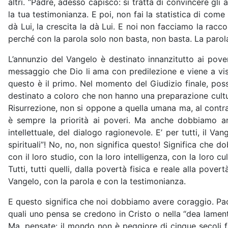
altri. “Padre, adesso capisco: si tratta di convincere gli a
la tua testimonianza. E poi, non fai la statistica di co
dà Lui, la crescita la dà Lui. E noi non facciamo la raccol
perché con la parola solo non basta, non basta. La parol
L’annunzio del Vangelo è destinato innanzitutto ai pove
messaggio che Dio li ama con predilezione e viene a visi
questo è il primo. Nel momento del Giudizio finale, pos
destinato a coloro che non hanno una preparazione cultura
Risurrezione, non si oppone a quella umana ma, al contrar
è sempre la priorità ai poveri. Ma anche dobbiamo andar
intellettuale, del dialogo ragionevole. E’ per tutti, il 
spirituali”! No, no, non significa questo! Significa che
con il loro studio, con la loro intelligenza, con la loro c
Tutti, tutti quelli, dalla povertà fisica e reale alla pover
Vangelo, con la parola e con la testimonianza.
E questo significa che noi dobbiamo avere coraggio. Paolo V
quali uno pensa se credono in Cristo o nella “dea lamente
Ma, pensate: il mondo non è peggiore di cinque secoli f