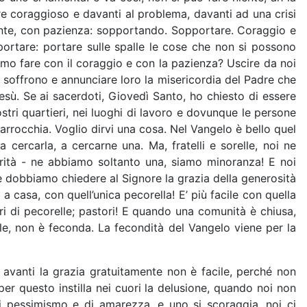
e coraggioso e davanti al problema, davanti ad una crisi
iente, con pazienza: sopportando. Sopportare. Coraggio e
portare: portare sulle spalle le cose che non si possono
o fare con il coraggio e con la pazienza? Uscire da noi
e soffrono e annunciare loro la misericordia del Padre che
esù. Se ai sacerdoti, Giovedì Santo, ho chiesto di essere
nostri quartieri, nei luoghi di lavoro e dovunque le persone
parrocchia. Voglio dirvi una cosa. Nel Vangelo è bello quel
cercarla, a cercarne una. Ma, fratelli e sorelle, noi ne
rità - ne abbiamo soltanto una, siamo minoranza! E noi
 e dobbiamo chiedere al Signore la grazia della generosità
 a casa, con quell’unica pecorella! E’ più facile con quella
tori di pecorelle; pastori! E quando una comunità è chiusa,
e, non è feconda. La fecondità del Vangelo viene per la
e avanti la grazia gratuitamente non è facile, perché non
er questo instilla nei cuori la delusione, quando noi non
i pessimismo e di amarezza, e uno si scoraggia, noi ci