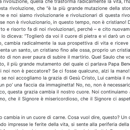
 rivoluzione, quella che trasforma radicalmente la vita, l’h
sta rivoluzione, che “è la più grande mutazione della sto
one e noi siamo rivoluzionarie e rivoluzionari di questa ri
 se non è rivoluzionario, in questo tempo, non è cristiano! D
rto e risorto fa di noi rivoluzionari, perché – e cito nuova
 lo diceva: “Toglierò da voi il cuore di pietra e vi darò un 
 cambia radicalmente la sua prospettiva di vita e riceve 
venta un santo, un cristiano fino alle ossa, proprio un cris
o di non aver paura di subire il martirio. Quel Saulo che vo
nto, il più grande mutamento del quale ci parlava Papa Ben
i noi non è peccatore? Se ci fosse qualcuno, alzi la mano! 
i, se noi accogliamo la grazia di Gesù Cristo, Lui cambia il n
 un po’ una faccia da immaginetta! No, no, non è necessari
Ecco, questa grazia cambia il nostro cuore. Noi continuiamo
no, che il Signore è misericordioso, che il Signore ci aspe
a lo cambia in un cuore di carne. Cosa vuol dire, questo? Un
do impresse le ferite della vita, si sente alla periferia del