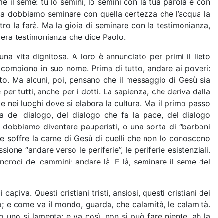
come il seme: tu lo semini, lo semini con la tua parola e con
; ma dobbiamo seminare con quella certezza che l’acqua la
altro la farà. Ma la gioia di seminare con la testimonianza,
vera testimonianza che dice Paolo.
a vita dignitosa. A loro è annunciato per primi il lieto
o compiono in suo nome. Prima di tutto, andare ai poveri:
to. Ma alcuni, poi, pensano che il messaggio di Gesù sia
er tutti, anche per i dotti. La sapienza, che deriva dalla
e nei luoghi dove si elabora la cultura. Ma il primo passo
zza del dialogo, del dialogo che fa la pace, del dialogo
noi dobbiamo diventare pauperisti, o una sorta di “barboni
he soffre la carne di Gesù di quelli che non lo conoscono
ione “andare verso le periferie”, le periferie esistenziali.
li incroci dei cammini: andare là. E là, seminare il seme del
piva. Questi cristiani tristi, ansiosi, questi cristiani dei
no; e come va il mondo, guarda, che calamità, le calamità.
uno si lamenta: e va così, non si può fare niente, ah la