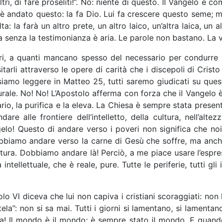
ltri, di fare proseliti!”. No: niente di questo. Il Vangelo è 
me è andato questo: la fa Dio. Lui fa crescere questo seme
ta: la farà un altro prete, un altro laico, un’altra laica, un 
a senza la testimonianza è aria. Le parole non bastano. La 
ri, a quanti mancano spesso del necessario per condurre un
tarli attraverso le opere di carità che i discepoli di Crist
siamo leggere in Matteo 25, tutti saremo giudicati su ques
le. No! No! L’Apostolo afferma con forza che il Vangelo è p
io, la purifica e la eleva. La Chiesa è sempre stata present
e alle frontiere dell’intelletto, della cultura, nell’alte
Vangelo! Questo di andare verso i poveri non significa che 
 dobbiamo andare verso la carne di Gesù che soffre, ma anc
ultura. Dobbiamo andare là! Perciò, a me piace usare l’espress
tà intellettuale, che è reale, pure. Tutte le periferie, tutti g
I diceva che lui non capiva i cristiani scoraggiati: non li ca
la”: non si sa mai. Tutti i giorni si lamentano, si lamenta
a! Il mondo è il mondo; è sempre stato il mondo. E quando 