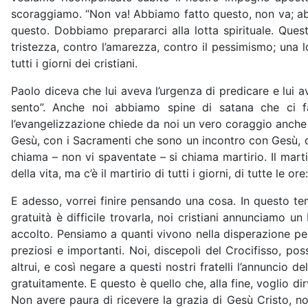
scoraggiamo. “Non va! Abbiamo fatto questo, non va; abbi
questo. Dobbiamo prepararci alla lotta spirituale. Quest
tristezza, contro l’amarezza, contro il pessimismo; una lo
tutti i giorni dei cristiani.
Paolo diceva che lui aveva l’urgenza di predicare e lui av
sento”. Anche noi abbiamo spine di satana che ci fan
l’evangelizzazione chiede da noi un vero coraggio anche p
Gesù, con i Sacramenti che sono un incontro con Gesù, dir
chiama – non vi spaventate – si chiama martirio. Il martiri
della vita, ma c’è il martirio di tutti i giorni, di tutte l
E adesso, vorrei finire pensando una cosa. In questo temp
gratuità è difficile trovarla, noi cristiani annunciamo
accolto. Pensiamo a quanti vivono nella disperazione per
preziosi e importanti. Noi, discepoli del Crocifisso, p
altrui, e così negare a questi nostri fratelli l’annuncio
gratuitamente. E questo è quello che, alla fine, voglio d
Non avere paura di ricevere la grazia di Gesù Cristo, n