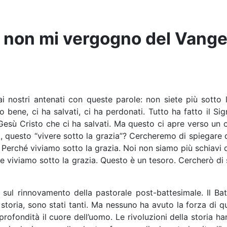
o non mi vergogno del Vange
ai nostri antenati con queste parole: non siete più sotto 
 bene, ci ha salvati, ci ha perdonati. Tutto ha fatto il Sig
Gesù Cristo che ci ha salvati. Ma questo ci apre verso un o
a, questo “vivere sotto la grazia”? Cercheremo di spiegare qu
é? Perché viviamo sotto la grazia. Noi non siamo più schiavi d
o, che viviamo sotto la grazia. Questo è un tesoro. Cercherò d
sul rinnovamento della pastorale post-battesimale. Il Ba
la storia, sono stati tanti. Ma nessuno ha avuto la forza di
profondità il cuore dell’uomo. Le rivoluzioni della storia h