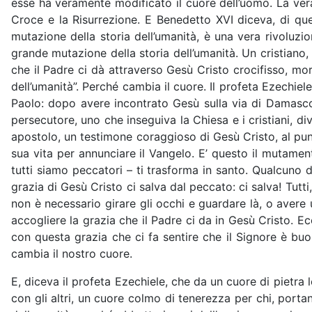
esse ha veramente modificato il cuore dell’uomo. La vera
Croce e la Risurrezione. E Benedetto XVI diceva, di que
mutazione della storia dell’umanità, è una vera rivoluzi
grande mutazione della storia dell’umanità. Un cristiano,
che il Padre ci dà attraverso Gesù Cristo crocifisso, mo
dell’umanità”. Perché cambia il cuore. Il profeta Ezechiele
Paolo: dopo avere incontrato Gesù sulla via di Damasco,
persecutore, uno che inseguiva la Chiesa e i cristiani, di
apostolo, un testimone coraggioso di Gesù Cristo, al punt
sua vita per annunciare il Vangelo. E’ questo il mutame
tutti siamo peccatori – ti trasforma in santo. Qualcuno d
grazia di Gesù Cristo ci salva dal peccato: ci salva! Tutt
non è necessario girare gli occhi e guardare là, o avere
accogliere la grazia che il Padre ci da in Gesù Cristo. 
con questa grazia che ci fa sentire che il Signore è buo
cambia il nostro cuore.
E, diceva il profeta Ezechiele, che da un cuore di pietr
con gli altri, un cuore colmo di tenerezza per chi, portan