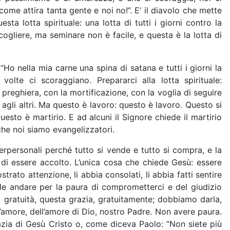
me attira tanta gente e noi no!”. E’ il diavolo che mette
a lotta spirituale: una lotta di tutti i giorni contro la
ccogliere, ma seminare non è facile, e questa è la lotta di
“Ho nella mia carne una spina di satana e tutti i giorni la
lte ci scoraggiano. Prepararci alla lotta spirituale:
preghiera, con la mortificazione, con la voglia di seguire
agli altri. Ma questo è lavoro: questo è lavoro. Questo si
Questo è martirio. E ad alcuni il Signore chiede il martirio
e che noi siamo evangelizzatori.
terpersonali perché tutto si vende e tutto si compra, e la
 di essere accolto. L’unica cosa che chiede Gesù: essere
to attenzione, li abbia consolati, li abbia fatti sentire
ole andare per la paura di comprometterci e del giudizio
ta gratuità, questa grazia, gratuitamente; dobbiamo darla,
l’amore, dell’amore di Dio, nostro Padre. Non avere paura.
azia di Gesù Cristo o, come diceva Paolo: “Non siete più