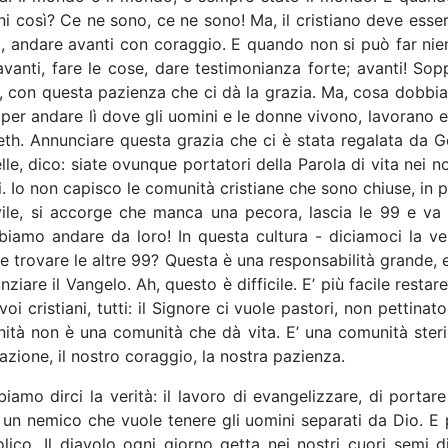
i così? Ce ne sono, ce ne sono! Ma, il cristiano deve esser
nti, andare avanti con coraggio. E quando non si può far n
vanti, fare le cose, dare testimonianza forte; avanti! Sop
 con questa pazienza che ci dà la grazia. Ma, cosa dobbiam
à, per andare lì dove gli uomini e le donne vivono, lavorano 
eth. Annunciare questa grazia che ci è stata regalata da G
relle, dico: siate ovunque portatori della Parola di vita nei 
ri. Io non capisco le comunità cristiane che sono chiuse, in 
ile, si accorge che manca una pecora, lascia le 99 e va a 
amo andare da loro! In questa cultura - diciamoci la ve
e e trovare le altre 99? Questa è una responsabilità grande,
ziare il Vangelo. Ah, questo è difficile. E’ più facile restare
oi cristiani, tutti: il Signore ci vuole pastori, non pettina
ità non è una comunità che dà vita. E’ una comunità steril
azione, il nostro coraggio, la nostra pazienza.
amo dirci la verità: il lavoro di evangelizzare, di portar
 un nemico che vuole tenere gli uomini separati da Dio. E p
co. Il diavolo ogni giorno getta nei nostri cuori semi d