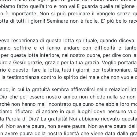
amo fatto quell’altro e non va! E guarda quella religione co
o è importante. Non si può predicare il Vangelo senza quest
tta di tutti i giorni! Seminare non è facile. E’ più bello ra
eva l’esperienza di questa lotta spirituale, quando diceva: 
no soffrire e ci fanno andare con difficoltà e tante vo
er questa lotta interiore, nel nostro cuore, per dire con la 
e a Gesù: grazie, grazie per la tua grazia. Voglio portarla 
o è questo: fare la lotta, tutti i giorni, per testimoniare. 
e ore: la testimonianza contro lo spirito del male che non vuol
o, in cui la gratuità sembra affievolirsi nelle relazioni in
 un Dio che per essere nostro amico non chiede nulla se non
ché non hanno mai incontrato qualcuno che abbia loro mostra
ossiamo rifiutarci di andare in quei luoghi dove nessuno vu
 della Parola di Dio? La gratuità! Noi abbiamo ricevuto ques
irvi. Non avere paura, non avere paura. Non avere paura del
on avere paura della nostra libertà che viene data dalla gr