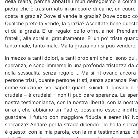
della realtà, perché abbatte i muri dell’egoismo e colma 
pietra che è trasformato in un cuore di carne, un cuore 
costa la grazia? Dove si vende la grazia? Dove posso com
Qualche prete la vende, la grazia? Ascoltate bene questo:
ci dà la grazia. E’ un regalo: ce lo offre, a noi. Prendi
fratelli, alle sorelle, gratuitamente. E’ un po’ triste q
tanto male, tanto male. Ma la grazia non si può vendere: l
In mezzo a tanti dolori, a tanti problemi che ci sono qu
speranza, e sono immerse in una profonda tristezza da cui
nella sessualità senza regole … Ma si ritrovano ancora 
persone tristi, quante persone tristi, senza speranza! Pe
come soluzione. Voi sapete quanti suicidi di giovani c
crudele – è crudele! – non ti può dare speranza. La spe
nostra testimonianza, con la nostra libertà, con la nostr
orfani, che abbiamo un Padre, possiamo essere indiffer
guardare il futuro con maggiore fiducia e serenità? 
speranza? Andare per la strada dicendo: “Io ho la speran
è questo: con la mia parola, con la mia testimonianza dir