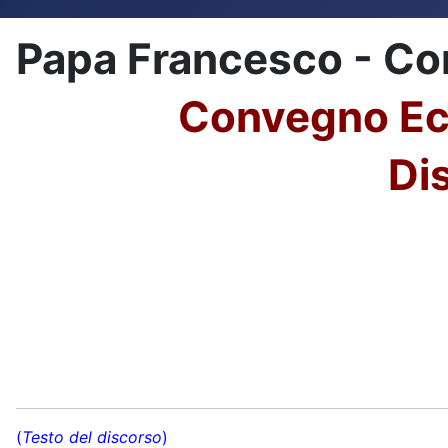
Papa Francesco - C
Convegno Ecc
Di
(
Testo del discorso
)