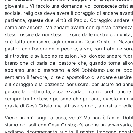
gioventù… Vi faccio una domanda: voi conoscete cristian
sociale, religiosa deve avere il coraggio di andare ava
pazienza, queste due virtù di Paolo. Coraggio: andare a
cambiare ancora. Ma andare avanti con questa pazienza,
stessi: uscire da noi stessi. Uscire dalle nostre comunit
si è fatta conoscere agli uomini in Gesù Cristo di Nazar
pastori con l’odore delle pecore, a voi, cari fratelli e so
si ritrovino e sviluppino relazioni. Voi dovete andare fuo
brano che ci parla del pastore che, quando torna all’ov
abbiamo una; ci mancano le 99! Dobbiamo uscire, dobbi
sentiamo il fervore, lo zelo apostolico di andare e uscir
e il coraggio e la pazienza per uscire, per uscire ad annun
pecorella, pettinarla, accarezzarla… ma noi preti, anche v
sempre tra le stesse persone che parlano, questa comun
grazia di Gesù Cristo, ma attraverso noi, la nostra predic
Viene un po’ lunga la cosa, vero? Ma non è facile! Dobbi
siamo noi soli con Gesù Cristo; c’è anche un avversario,
vediamo ricompensato subito il nostro impegno apostoli