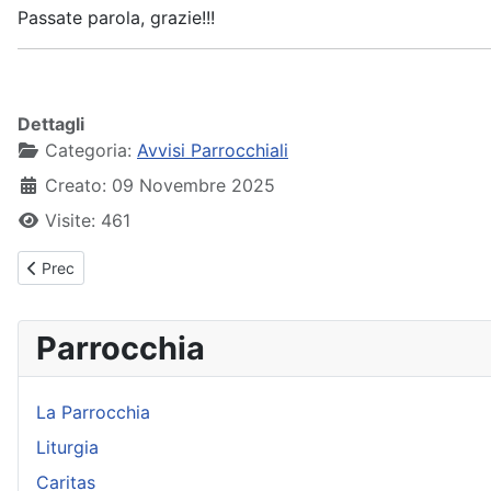
Passate parola, grazie!!!
Dettagli
Categoria:
Avvisi Parrocchiali
Creato: 09 Novembre 2025
Visite: 461
Articolo precedente: Avvisi Parrocchiali - 30 novembre 2025
Prec
Parrocchia
La Parrocchia
Liturgia
Caritas