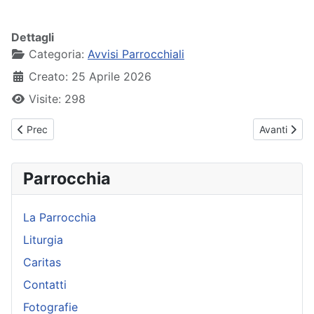
Dettagli
Categoria:
Avvisi Parrocchiali
Creato: 25 Aprile 2026
Visite: 298
Articolo precedente: Avvisi Parrocchiali - 03 maggio 2026
Articolo suc
Prec
Avanti
Parrocchia
La Parrocchia
Liturgia
Caritas
Contatti
Fotografie