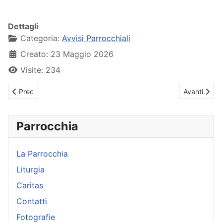
Dettagli
Categoria:
Avvisi Parrocchiali
Creato: 23 Maggio 2026
Visite: 234
Articolo precedente: Avvisi Parrocchiali - 31 maggio 2026
Articolo suc
Prec
Avanti
Parrocchia
La Parrocchia
Liturgia
Caritas
Contatti
Fotografie