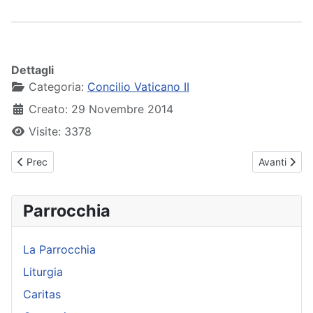
Dettagli
Categoria:
Concilio Vaticano II
Creato: 29 Novembre 2014
Visite: 3378
Articolo precedente: Lumen Gentium - 8 Capitolo
Articolo su
Prec
Avanti
Parrocchia
La Parrocchia
Liturgia
Caritas