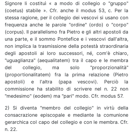
Signore li costituì « a modo di collegio o "gruppo"
(coetus) stabile ». Cfr. anche il modus 53, c. Per la
stessa ragione, per il collegio dei vescovi si usano con
frequenza anche le parole "ordine" (ordo) o "corpo"
(corpus). Il parallelismo fra Pietro e gli altri apostoli da
una parte, e il sommo Pontefice e i vescovi dall'altra,
non implica la trasmissione della potestà straordinaria
degli apostoli ai loro successori, né, com'è chiaro,
"uguaglianza" (aequalitatem) tra il capo e le membra
del collegio, ma solo "proporzionalità"
(proportionalitatem) fra la prima relazione (Pietro
apostoli) e l'altra (papa vescovi). Perciò la
commissione ha stabilito di scrivere nel n. 22 non
"medesimo" (eodem) ma "pari" modo. Cfr. modus 57.
2) Si diventa "membro del collegio" in virtù della
consacrazione episcopale e mediante la comunione
gerarchica col capo del collegio e con le membra. Cfr.
n. 22.