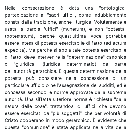
Nella consacrazione è data una "ontologica"
partecipazione ai "sacri uffici", come indubbiamente
consta dalla tradizione, anche liturgica. Volutamente è
usata la parola "uffici" (munerum), e non "potestà"
(potestatum), perché quest'ultima voce potrebbe
essere intesa di potestà esercitabile di fatto (ad actum
expedita). Ma perché si abbia tale potestà esercitabile
di fatto, deve intervenire la "determinazione" canonica
o "giuridica" (iuridica determinatio) da parte
dell'autorità gerarchica. E questa determinazione della
potestà può consistere nella concessione di un
particolare ufficio o nell'assegnazione dei sudditi, ed è
concessa secondo le norme approvate dalla suprema
autorità. Una siffatta ulteriore norma è richiesta "dalla
natura delle cose", trattandosi di uffici, che devono
essere esercitati da "più soggetti", che per volontà di
Cristo cooperano in modo gerarchico. È evidente che
questa "comunione" è stata applicata nella vita della