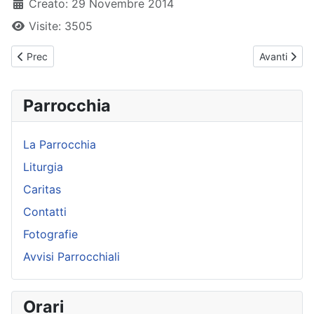
Creato: 29 Novembre 2014
Visite: 3505
Articolo precedente: Sacrosanctum Concilium - 4 Capitolo
Articolo su
Prec
Avanti
Parrocchia
La Parrocchia
Liturgia
Caritas
Contatti
Fotografie
Avvisi Parrocchiali
Orari