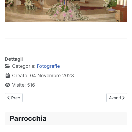
Dettagli
Categoria:
Fotografie
Creato: 04 Novembre 2023
Visite: 516
Articolo precedente: 2008-01-06 Epifania - Presepe Vivente
Articolo su
Prec
Avanti
Parrocchia