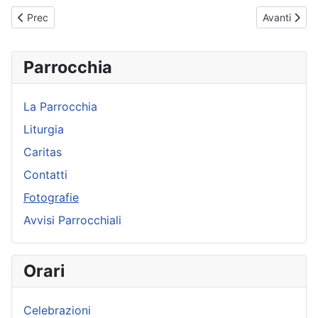
Articolo precedente: 2010-04-04 Pasqua
Articolo su
Prec
Avanti
Parrocchia
La Parrocchia
Liturgia
Caritas
Contatti
Fotografie
Avvisi Parrocchiali
Orari
Celebrazioni