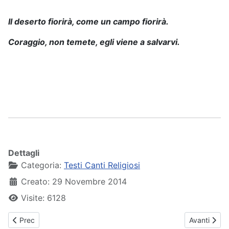
Il deserto fiorirà, come un campo fiorirà.
Coraggio, non temete, egli viene a salvarvi.
Dettagli
Categoria:
Testi Canti Religiosi
Creato: 29 Novembre 2014
Visite: 6128
Articolo precedente: I cieli narrano
Articolo su
Prec
Avanti