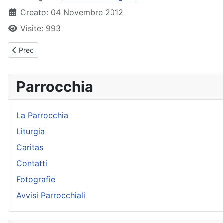
Creato: 04 Novembre 2012
Visite: 993
Articolo precedente: Io sarò con te
Prec
Parrocchia
La Parrocchia
Liturgia
Caritas
Contatti
Fotografie
Avvisi Parrocchiali