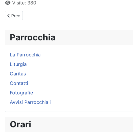
Visite: 380
Articolo precedente: Servo per amore
Prec
Parrocchia
La Parrocchia
Liturgia
Caritas
Contatti
Fotografie
Avvisi Parrocchiali
Orari