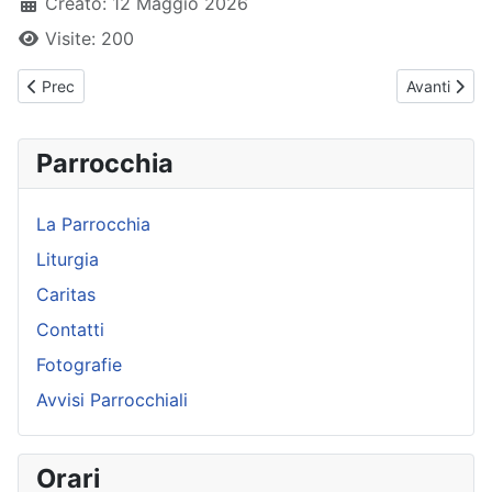
Creato: 12 Maggio 2026
Visite: 200
Articolo precedente: Maranathà
Articolo su
Prec
Avanti
Parrocchia
La Parrocchia
Liturgia
Caritas
Contatti
Fotografie
Avvisi Parrocchiali
Orari