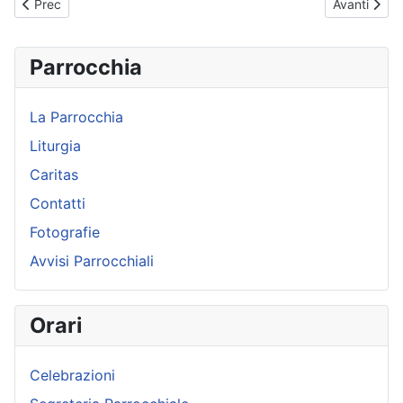
Articolo precedente: Papa Francesco - Udienza Generale - 15-
Articolo su
Prec
Avanti
Parrocchia
La Parrocchia
Liturgia
Caritas
Contatti
Fotografie
Avvisi Parrocchiali
Orari
Celebrazioni