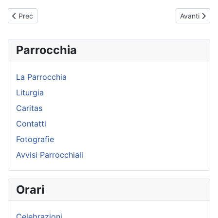
Articolo precedente: Papa Francesco - Udienza Generale - 15-0
Articolo su
Prec
Avanti
Parrocchia
La Parrocchia
Liturgia
Caritas
Contatti
Fotografie
Avvisi Parrocchiali
Orari
Celebrazioni