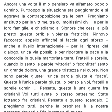
Ancora una volta il mio pensiero va all’amato popolo
ucraino. Purtroppo la situazione sta peggiorando e si
aggrava la contrapposizione tra le parti. Preghiamo
anzitutto per le vittime, tra cui moltissimi civili, e per le
loro famiglie, e chiediamo al Signore che cessi al più
presto questa orribile violenza fratricida. Rinnovo
l’accorato appello affinché si faccia ogni sforzo –
anche a livello internazionale – per la ripresa del
dialogo, unica via possibile per riportare la pace e la
concordia in quella martoriata terra. Fratelli e sorelle,
quando io sento le parole “vittoria” o “sconfitta” sento
un grande dolore, una grande tristezza nel cuore. Non
sono parole giuste; l’unica parola giusta è “pace”.
Questa è l’unica parola giusta. Io penso a voi, fratelli e
sorelle ucraini … Pensate, questa è una guerra fra
cristiani! Voi tutti avete lo stesso battesimo! State
lottando fra cristiani. Pensate a questo scandalo. E
preghiamo tutti, perché la preghiera è la nostra
protesta davanti a Dio in tempo di guerra.