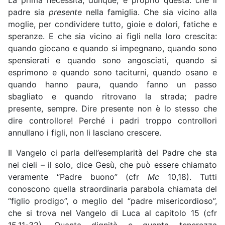
padre sia
presente
nella famiglia. Che sia vicino alla
moglie, per condividere tutto, gioie e dolori, fatiche e
speranze. E che sia vicino ai figli nella loro crescita:
quando giocano e quando si impegnano, quando sono
spensierati e quando sono angosciati, quando si
esprimono e quando sono taciturni, quando osano e
quando hanno paura, quando fanno un passo
sbagliato e quando ritrovano la strada; padre
presente, sempre. Dire presente non è lo stesso che
dire controllore! Perché i padri troppo controllori
annullano i figli, non li lasciano crescere.
Il Vangelo ci parla dell’esemplarità del Padre che sta
nei cieli – il solo, dice Gesù, che può essere chiamato
veramente “Padre buono” (cfr
Mc
10,18). Tutti
conoscono quella straordinaria parabola chiamata del
“figlio prodigo”, o meglio del “padre misericordioso”,
che si trova nel Vangelo di Luca al capitolo 15 (cfr
15,11-32). Quanta dignità e quanta tenerezza