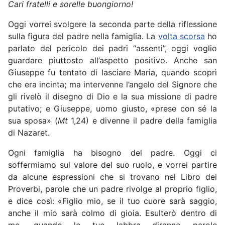
Cari fratelli e sorelle buongiorno!
Oggi vorrei svolgere la seconda parte della riflessione
sulla figura del padre nella famiglia. La
volta scorsa
ho
parlato del pericolo dei padri “assenti”, oggi voglio
guardare piuttosto all’aspetto positivo. Anche san
Giuseppe fu tentato di lasciare Maria, quando scoprì
che era incinta; ma intervenne l’angelo del Signore che
gli rivelò il disegno di Dio e la sua missione di padre
putativo; e Giuseppe, uomo giusto, «prese con sé la
sua sposa» (
Mt
1,24) e divenne il padre della famiglia
di Nazaret.
Ogni famiglia ha bisogno del padre. Oggi ci
soffermiamo sul valore del suo ruolo, e vorrei partire
da alcune espressioni che si trovano nel Libro dei
Proverbi, parole che un padre rivolge al proprio figlio,
e dice così: «Figlio mio, se il tuo cuore sarà saggio,
anche il mio sarà colmo di gioia. Esulterò dentro di
me, quando le tue labbra diranno parole