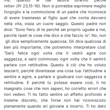
rette» (
Pr
23,15-16). Non si potrebbe esprimere meglio
l’orgoglio e la commozione di un padre che riconosce
di avere trasmesso al figlio quel che conta davvero
nella vita, ossia un cuore saggio. Questo padre non
dice: “Sono fiero di te perché sei proprio uguale a me,
perché ripeti le cose che dico e che faccio io”. No, non
gli dice semplicemente qualcosa. Gli dice qualcosa di
ben più importante, che potremmo interpretare così:
“Sarò felice ogni volta che ti vedrò agire con
saggezza, e sarò commosso ogni volta che ti sentirò
parlare con rettitudine. Questo è ciò che ho voluto
lasciarti, perché diventasse una cosa tua: l’attitudine a
sentire e agire, a parlare e giudicare con saggezza e
rettitudine. E perché tu potessi essere così, ti ho
insegnato cose che non sapevi, ho corretto errori che
non vedevi. Ti ho fatto sentire un affetto profondo e
insieme discreto, che forse non hai riconosciuto
pienamente quando eri giovane e incerto. Ti ho dato