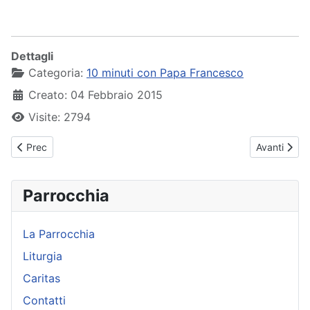
Dettagli
Categoria:
10 minuti con Papa Francesco
Creato: 04 Febbraio 2015
Visite: 2794
Articolo precedente: Papa Francesco - Udienza Generale - 04-0
Articolo su
Prec
Avanti
Parrocchia
La Parrocchia
Liturgia
Caritas
Contatti