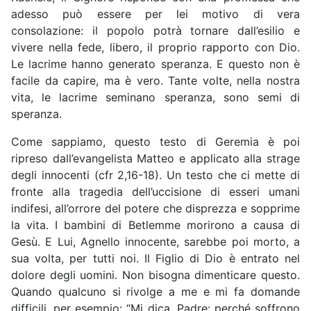
adesso può essere per lei motivo di vera
consolazione: il popolo potrà tornare dall’esilio e
vivere nella fede, libero, il proprio rapporto con Dio.
Le lacrime hanno generato speranza. E questo non è
facile da capire, ma è vero. Tante volte, nella nostra
vita, le lacrime seminano speranza, sono semi di
speranza.
Come sappiamo, questo testo di Geremia è poi
ripreso dall’evangelista Matteo e applicato alla strage
degli innocenti (cfr 2,16-18). Un testo che ci mette di
fronte alla tragedia dell’uccisione di esseri umani
indifesi, all’orrore del potere che disprezza e sopprime
la vita. I bambini di Betlemme morirono a causa di
Gesù. E Lui, Agnello innocente, sarebbe poi morto, a
sua volta, per tutti noi. Il Figlio di Dio è entrato nel
dolore degli uomini. Non bisogna dimenticare questo.
Quando qualcuno si rivolge a me e mi fa domande
difficili, per esempio: “Mi dica, Padre: perché soffrono