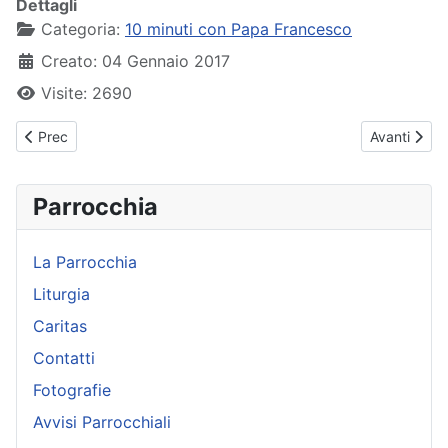
Dettagli
Categoria:
10 minuti con Papa Francesco
Creato: 04 Gennaio 2017
Visite: 2690
Articolo precedente: Papa Francesco - Udienza Generale - 03-1
Articolo su
Prec
Avanti
Parrocchia
La Parrocchia
Liturgia
Caritas
Contatti
Fotografie
Avvisi Parrocchiali