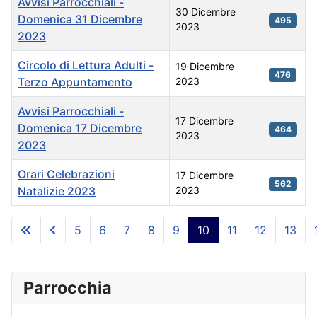
Avvisi Parrocchiali -
30 Dicembre
Domenica 31 Dicembre
495
2023
2023
Circolo di Lettura Adulti -
19 Dicembre
476
Terzo Appuntamento
2023
Avvisi Parrocchiali -
17 Dicembre
Domenica 17 Dicembre
464
2023
2023
Orari Celebrazioni
17 Dicembre
562
Natalizie 2023
2023
Articoli
5
6
7
8
9
10
11
12
13
Pagina 10 di 21
Parrocchia