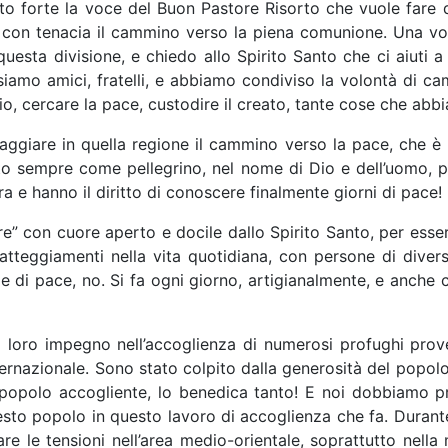
tito forte la voce del Buon Pastore Risorto che vuole fare 
e con tenacia il cammino verso la piena comunione. Una vol
sta divisione, e chiedo allo Spirito Santo che ci aiuti a ris
o siamo amici, fratelli, e abbiamo condiviso la volontà di 
Dio, cercare la pace, custodire il creato, tante cose che a
raggiare in quella regione il cammino verso la pace, che 
o fatto sempre come pellegrino, nel nome di Dio e dell’uomo,
 e hanno il diritto di conoscere finalmente giorni di pace!
ere” con cuore aperto e docile dallo Spirito Santo, per esser
tteggiamenti nella vita quotidiana, con persone di diverse 
ie di pace, no. Si fa ogni giorno, artigianalmente, e anche
 il loro impegno nell’accoglienza di numerosi profughi pro
ernazionale. Sono stato colpito dalla generosità del popolo
 popolo accogliente, lo benedica tanto! E noi dobbiamo p
questo popolo in questo lavoro di accoglienza che fa. Durante
re le tensioni nell’area medio-orientale, soprattutto nella