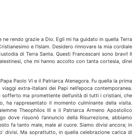
 ne rendo grazie a Dio. Egli mi ha guidato in quella Terra
ristianesimo e l’Islam. Desidero rinnovare la mia cordiale
Custodia di Terra Santa. Questi Francescani sono bravi! Il
alestinesi, che mi hanno accolto con tanta cortesia, direi
Papa Paolo VI e il Patriarca Atenagora. Fu quella la prima
 i viaggi extra-italiani dei Papi nell’epoca contemporanea.
fferto ma promettente dell’unità di tutti i cristiani, che
to, ha rappresentato il momento culminante della visita.
alemme Theophilos III e il Patriarca Armeno Apostolico
ogo dove risuonò l’annuncio della Risurrezione, abbiamo
esto fa tanto male, male al cuore. Siamo divisi ancora; in
 divisi. Ma soprattutto, in quella celebrazione carica di