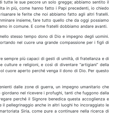
di tutte le sue pecore un solo gregge; abbiamo sentito il
ta in più, come hanno fatto i Papi precedenti, io chiedo
anare le ferite che noi abbiamo fatto agli altri fratelli.
camminare insieme, fare tutto quello che da oggi possiamo
bbiamo in comune. E come fratelli dobbiamo andare avanti.
è nello stesso tempo dono di Dio e impegno degli uomini.
 portando nel cuore una grande compassione per i figli di
e sempre più capaci di gesti di umiltà, di fratellanza e di
culture e religioni, e così di diventare “artigiani” della
 col cuore aperto perché venga il dono di Dio. Per questo
venienti dalle zone di guerra, un impegno umanitario che
 giordano nel ricevere i profughi, tanti che fuggono dalla
regare perché il Signore benedica questa accoglienza e
 il pellegrinaggio anche in altri luoghi ho incoraggiato le
 martoriata Siria, come pure a continuare nella ricerca di