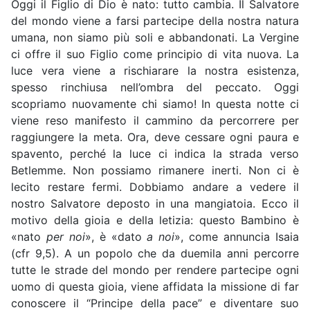
Oggi il Figlio di Dio è nato: tutto cambia. Il Salvatore
del mondo viene a farsi partecipe della nostra natura
umana, non siamo più soli e abbandonati. La Vergine
ci offre il suo Figlio come principio di vita nuova. La
luce vera viene a rischiarare la nostra esistenza,
spesso rinchiusa nell’ombra del peccato. Oggi
scopriamo nuovamente chi siamo! In questa notte ci
viene reso manifesto il cammino da percorrere per
raggiungere la meta. Ora, deve cessare ogni paura e
spavento, perché la luce ci indica la strada verso
Betlemme. Non possiamo rimanere inerti. Non ci è
lecito restare fermi. Dobbiamo andare a vedere il
nostro Salvatore deposto in una mangiatoia. Ecco il
motivo della gioia e della letizia: questo Bambino è
«nato
per noi
», è «dato
a noi
», come annuncia Isaia
(cfr 9,5). A un popolo che da duemila anni percorre
tutte le strade del mondo per rendere partecipe ogni
uomo di questa gioia, viene affidata la missione di far
conoscere il “Principe della pace” e diventare suo