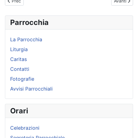
Articolo precedente: Papa Francesco - Omelia - 02-04-2015
Articolo su
Prec
Avanti
Parrocchia
La Parrocchia
Liturgia
Caritas
Contatti
Fotografie
Avvisi Parrocchiali
Orari
Celebrazioni
Segreteria Parrocchiale