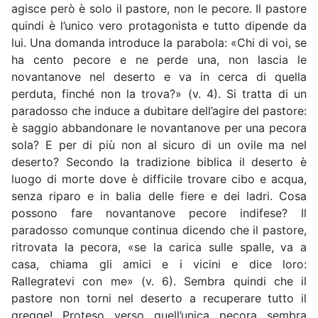
agisce però è solo il pastore, non le pecore. Il pastore
quindi è l’unico vero protagonista e tutto dipende da
lui. Una domanda introduce la parabola: «Chi di voi, se
ha cento pecore e ne perde una, non lascia le
novantanove nel deserto e va in cerca di quella
perduta, finché non la trova?» (v. 4). Si tratta di un
paradosso che induce a dubitare dell’agire del pastore:
è saggio abbandonare le novantanove per una pecora
sola? E per di più non al sicuro di un ovile ma nel
deserto? Secondo la tradizione biblica il deserto è
luogo di morte dove è difficile trovare cibo e acqua,
senza riparo e in balia delle fiere e dei ladri. Cosa
possono fare novantanove pecore indifese? Il
paradosso comunque continua dicendo che il pastore,
ritrovata la pecora, «se la carica sulle spalle, va a
casa, chiama gli amici e i vicini e dice loro:
Rallegratevi con me» (v. 6). Sembra quindi che il
pastore non torni nel deserto a recuperare tutto il
gregge! Proteso verso quell’unica pecora sembra