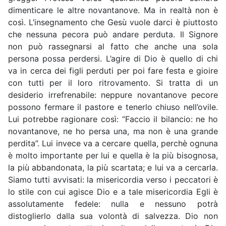
dimenticare le altre novantanove. Ma in realtà non è
così. L’insegnamento che Gesù vuole darci è piuttosto
che nessuna pecora può andare perduta. Il Signore
non può rassegnarsi al fatto che anche una sola
persona possa perdersi. L’agire di Dio è quello di chi
va in cerca dei figli perduti per poi fare festa e gioire
con tutti per il loro ritrovamento. Si tratta di un
desiderio irrefrenabile: neppure novantanove pecore
possono fermare il pastore e tenerlo chiuso nell’ovile.
Lui potrebbe ragionare così: “Faccio il bilancio: ne ho
novantanove, ne ho persa una, ma non è una grande
perdita”. Lui invece va a cercare quella, perchè ognuna
è molto importante per lui e quella è la più bisognosa,
la più abbandonata, la più scartata; e lui va a cercarla.
Siamo tutti avvisati: la misericordia verso i peccatori è
lo stile con cui agisce Dio e a tale misericordia Egli è
assolutamente fedele: nulla e nessuno potrà
distoglierlo dalla sua volontà di salvezza. Dio non