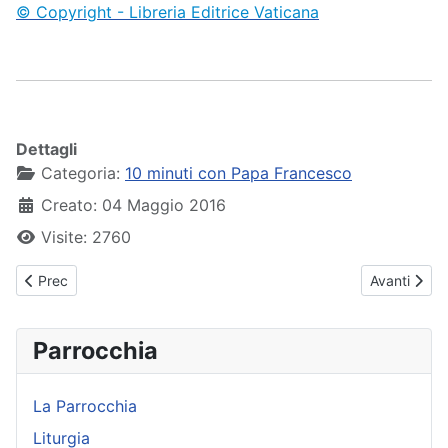
© Copyright - Libreria Editrice Vaticana
Dettagli
Categoria:
10 minuti con Papa Francesco
Creato: 04 Maggio 2016
Visite: 2760
Articolo precedente: Papa Francesco - Udienza Generale - 04-
Articolo su
Prec
Avanti
Parrocchia
La Parrocchia
Liturgia